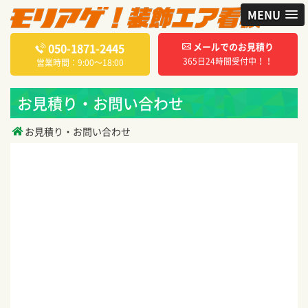
MENU
050-1871-2445
メールでのお見積り
365日24時間受付中！！
営業時間：9:00〜18:00
お見積り・お問い合わせ
お見積り・お問い合わせ