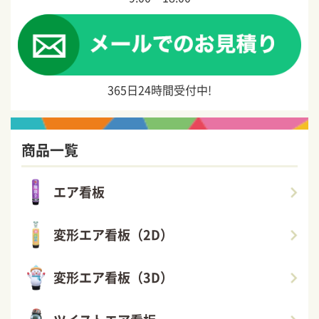
365日24時間受付中!
商品一覧
エア看板
変形エア看板（2D）
変形エア看板（3D）