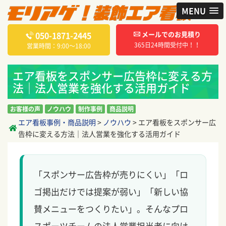
MENU
050-1871-2445
メールでのお見積り
365日24時間受付中！！
営業時間：9:00〜18:00
エア看板をスポンサー広告枠に変える方
法｜法人営業を強化する活用ガイド
お客様の声
ノウハウ
制作事例
商品説明
エア看板事例・商品説明
>
ノウハウ
>
エア看板をスポンサー広
告枠に変える方法｜法人営業を強化する活用ガイド
「スポンサー広告枠が売りにくい」「ロ
ゴ掲出だけでは提案が弱い」「新しい協
賛メニューをつくりたい」。そんなプロ
スポーツチームの法人営業担当者に向け